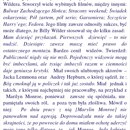
Wildera. Stworzył wiele wybitnych filmów, między innymi:
Bulwar Zachodzącego Słońca; Stracony weekend; Świadek
oskarżenia; Pół żartem, pół serio; Garsoniera; Szczęście
Harry`ego; Fedora.
Jego filmy zawsze odnosiły sukces, być
może dlatego, że Billy Wilder stosował się do kilku zasad:
Mam dziesięć przykazań. Pierwszych
dziewięć – to nie
nudzić. Dziesiąte: zawsze muszę mieć prawo do
ostatecznego montażu.
Bardzo cenił
widzów. Twierdził:
Publiczność nigdy się nie myli. Pojedynczy widzowie mogą
być imbecylami, ale tysiąc imbecyli razem w ciemności
daje geniusza krytyki.
Miał swoich ulubionych aktorów –
Jacka Lemmona oraz
Audrey Hepburn, o której sądził, że :
Bóg cmoknął ją w policzek i tak już zostało.
Miał
jednak i
takich, z którymi najchętniej nie pracowałby, na przykład z
Marilyn Monroe, ponieważ
zawsze się spóźniała, nie
pamiętała swoich ról,
a poza tym była złośliwa. Mówił o
Po dniu pracy z nią [Marylin Monroe] nie
niej:
panowałem nad agresją. Doprowadzała mnie do takiej
skrajności, że po powrocie do domu miałem ochotę uderzyć
moją żonę tylko dlatego, że - jak Monroe - była kobietą.