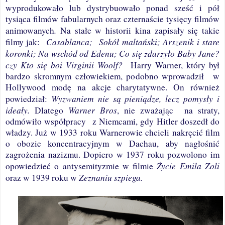
wyprodukowało lub dystrybuowało ponad sześć i pół
tysiąca filmów fabularnych oraz czternaście tysięcy filmów
.
animowanych
Na stałe w historii kina zapisały się takie
Casablanca;
Sokół maltański; Arszenik i stare
filmy jak:
koronki; Na wschód od Edenu; Co się zdarzyło Baby Jane?
czy Kto się boi Virginii Woolf?
Harry Warner, który był
bardzo skromnym człowiekiem, podobno wprowadził
w
Hollywood modę na akcje charytatywne. On również
Wyzwaniem nie są pieniądze, lecz pomysły i
powiedział:
ideały.
Warner Bros
Dlatego
, nie zważając
na straty,
odmówiło współpracy
z Niemcami, gdy Hitler doszedł do
władzy. Już w 1933 roku Warnerowie chcieli nakręcić film
o obozie koncentracyjnym w Dachau, aby nagłośnić
zagrożenia nazizmu. Dopiero w 1937 roku pozwolono im
Życie Emila
Zoli
opowiedzieć o antysemityzmie w filmie
Zeznaniu szpiega.
oraz w 1939 roku w