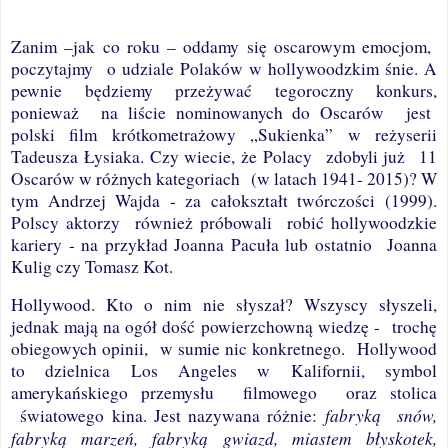
Zanim –jak co roku – oddamy się oscarowym emocjom,
poczytajmy
o udziale Polaków w hollywoodzkim śnie. A
pewnie będziemy przeżywać tegoroczny konkurs,
ponieważ
na liście nominowanych do Oscarów
jest
polski film krótkometrażowy „Sukienka” w reżyserii
Tadeusza Łysiaka. Czy wiecie, że Polacy
zdobyli już
11
Oscarów w różnych kategoriach
(w latach 1941- 2015)? W
tym Andrzej Wajda - za całokształt twórczości (1999).
Polscy aktorzy
również próbowali
robić hollywoodzkie
kariery - na przykład Joanna Pacuła lub ostatnio
Joanna
Kulig czy Tomasz Kot.
Hollywood. Kto o nim nie słyszał? Wszyscy słyszeli,
jednak mają na ogół dość powierzchowną wiedzę -
trochę
obiegowych opinii,
w sumie nic konkretnego.
Hollywood
to dzielnica Los Angeles w Kalifornii, symbol
amerykańskiego przemysłu
filmowego
oraz stolica
fabryką
snów,
światowego kina. Jest nazywana różnie:
fabryką marzeń, fabryką gwiazd, miastem błyskotek,