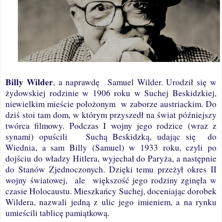
Billy Wilder
, a naprawdę
Samuel Wilder.
Urodził się w
żydowskiej rodzinie w 1906 roku w Suchej Beskidzkiej,
niewielkim mieście położonym
w zaborze austriackim. Do
dziś stoi tam dom, w którym przyszedł na świat późniejszy
twórca filmowy. Podczas I wojny jego
rodzice (wraz z
synami) opuścili
Suchą Beskidzką, udając się
do
Wiednia, a sam Billy (Samuel) w 1933 roku, czyli po
dojściu do władzy Hitlera, wyjechał do Paryża, a następnie
do Stanów Zjednoczonych. Dzięki temu przeżył okres II
wojny światowej,
ale
większość jego rodziny zginęła w
czasie Holocaustu. Mieszkańcy Suchej, doceniając dorobek
Wildera, nazwali jedną z ulic jego imieniem, a na rynku
umieścili tablicę pamiątkową.