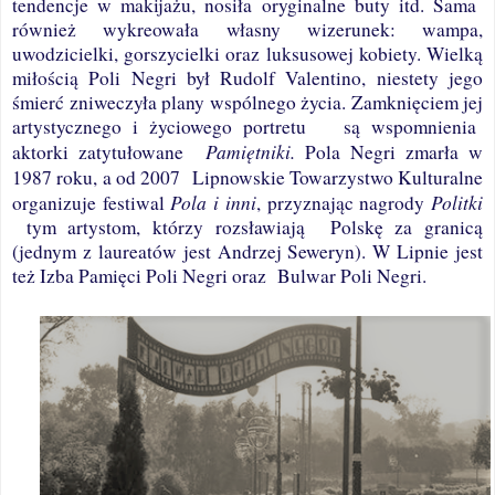
tendencje w makijażu, nosiła oryginalne buty itd. Sama
również wykreowała własny wizerunek: wampa,
uwodzicielki, gorszycielki oraz luksusowej kobiety. Wielką
miłością Poli Negri był Rudolf Valentino, niestety jego
śmierć zniweczyła plany wspólnego życia. Zamknięciem jej
artystycznego i życiowego portretu
są wspomnienia
Pamiętniki.
aktorki zatytułowane
Pola Negri zmarła w
1987 roku, a od 2007
Lipnowskie Towarzystwo Kulturalne
Pola i inni
Politki
organizuje festiwal
, przyznając nagrody
tym artystom, którzy rozsławiają
Polskę za granicą
(jednym z laureatów jest Andrzej Seweryn). W Lipnie jest
też Izba Pamięci Poli Negri oraz
Bulwar Poli Negri.