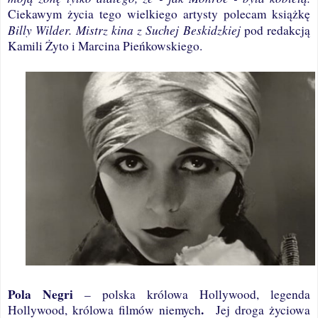
Ciekawym życia tego wielkiego artysty polecam książkę
Billy Wilder. Mistrz kina z Suchej Beskidzkiej
pod redakcją
Kamili Żyto i Marcina Pieńkowskiego.
Pola Negri
–
polska królowa Hollywood, legenda
.
Hollywood, królowa filmów niemych
Jej droga życiowa