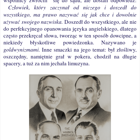
wspólnicy zwrócili
się do sądu, ale dostali odpowiedź:
Człowiek, który zaczynał od niczego i doszedł do
wszystkiego, ma prawo nazywać się jak chce i dowolnie
używać swojego nazwiska.
Doszedł do wszystkiego, ale nie
do perfekcyjnego opanowania języka angielskiego, dlatego
często przekręcał słowa, tworząc w ten sposób dowcipne, a
niekiedy błyskotliwe powiedzonka. Nazywano je
goldwynizmami.
Inne smaczki na jego temat:
był złośliwy,
oszczędny, namiętnie grał w pokera, chodził na długie
spacery, a tuż za nim jechała limuzyna.