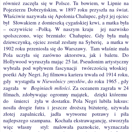
również zaczęła się w Polsce. Tu bowiem, w Lipnie na
Pojezierzu Dobrzyńskim, w 1897 roku przyszła na świat.
Właściwie nazywała się Apolonia Chalupec, gdyż jej ojciec
był
Słowakiem z domieszką cygańskiej krwi, a matka była
– oczywiście –Polką. W naszym kraju
jej nazwisko
spolszczono, więc brzmiało: Chałupiec. Gdy była małą
dziewczynką, ojciec został zesłany na Syberię,
a matka w
1902 roku przeniosła się do Warszawy.
Tam właśnie mała
Pola uczyła się zarówno aktorstwa, jak i baletu. Do
Hollywood wyruszyła mając 25 lat. Pseudonim artystyczny
wybrała pod wpływem fascynacji
twórczością włoskiej
poetki Ady Negri. Jej filmowa kariera trwała od 1914 roku,
Niewolnicy zmysłów
gdy
wystąpiła w
, do roku 1965 , gdy
Boginiach miłości
zagrała
w
. Za oceanem zagrała w 24
filmach, zdobywając ogromny majątek,
dzięki któremu
do
śmierci
żyła w dostatku. Pola Negri lubiła luksus:
nosiła drogie futra i jeszcze droższą biżuterię, używała
złotej zapalniczki, jadła wytworne potrawy i piła
najlepszego szampana.
Kochała ekstrawagancję, stworzyła
więc własny
styl: malowała paznokcie, wyznaczała