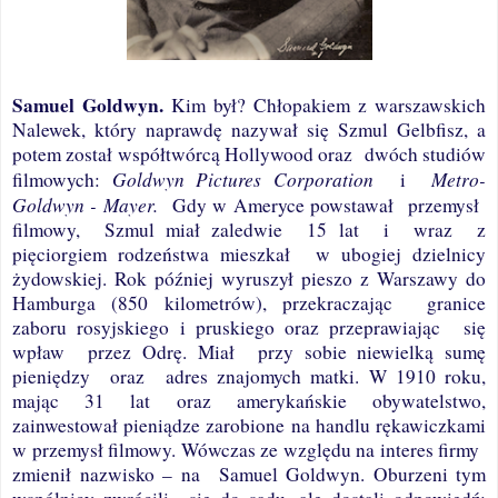
Samuel Goldwyn.
Kim był? Chłopakiem
z warszawskich
Nalewek, który naprawdę nazywał się Szmul Gelbfisz, a
potem został współtwórcą Hollywood oraz
dwóch studiów
Goldwyn Pictures Corporation
Metro-
filmowych:
i
Goldwyn - Mayer
.
Gdy w Ameryce powstawał
przemysł
filmowy,
Szmul miał zaledwie
15 lat
i
wraz
z
pięciorgiem rodzeństwa mieszkał
w ubogiej dzielnicy
żydowskiej. Rok później wyruszył pieszo z Warszawy do
Hamburga (850 kilometrów), przekraczając
granice
zaboru rosyjskiego i pruskiego oraz przeprawiając
się
wpław
przez Odrę. Miał
przy sobie niewielką sumę
pieniędzy
oraz
adres znajomych matki.
W 1910 roku,
mając 31 lat oraz amerykańskie obywatelstwo,
zainwestował pieniądze zarobione na handlu rękawiczkami
w przemysł filmowy. Wówczas ze względu na interes firmy
zmienił nazwisko – na
Samuel Goldwyn. Oburzeni tym