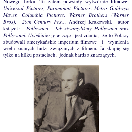
Nowego Jorku.
Tu zatem powstały wytwórnie filmowe:
Universal
Pictures,
Paramount
Pictures, Metro Goldwyn
Mayer, Columbia Pictures, Warner Brothers
(Warner
Bros),
20th Century Fox…
Andrzej Krakowski,
autor
Pollywood.
Jak stworzyliśmy Hollywood o
książek:
raz
Pollywood. Uciekinierzy w raju
jest zdania,
że to Polacy
zbudowali amerykańskie imperium filmowe
i
wymienia
wielu znanych ludzi związanych z filmem. Ja skupię się
tylko na kilku postaciach,
jednak bardzo znaczących.