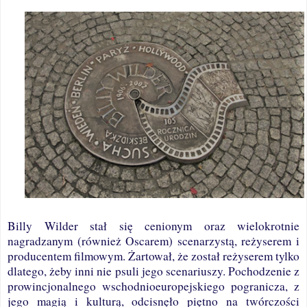
Billy Wilder stał się cenionym oraz wielokrotnie
nagradzanym (również Oscarem) scenarzystą, reżyserem i
producentem filmowym. Żartował, że został reżyserem tylko
dlatego, żeby inni nie psuli jego scenariuszy. Pochodzenie z
prowincjonalnego wschodnioeuropejskiego pogranicza, z
jego magią i kulturą, odcisnęło piętno na twórczości