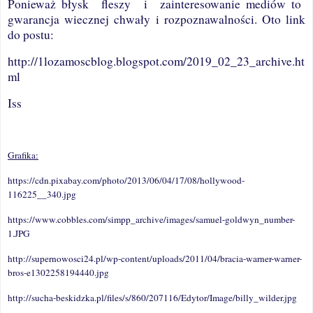
Ponieważ błysk
fleszy
i
zainteresowanie mediów to
gwarancja wiecznej chwały i rozpoznawalności. Oto link
do postu:
http://1lozamoscblog.blogspot.com/2019_02_23_archive.ht
ml
Iss
Grafika:
https://cdn.pixabay.com/photo/2013/06/04/17/08/hollywood-
116225__340.jpg
https://www.cobbles.com/simpp_archive/images/samuel-goldwyn_number-
1.JPG
http://supernowosci24.pl/wp-content/uploads/2011/04/bracia-warner-warner-
bros-e1302258194440.jpg
http://sucha-beskidzka.pl/files/s/860/207116/Edytor/Image/billy_wilder.jpg