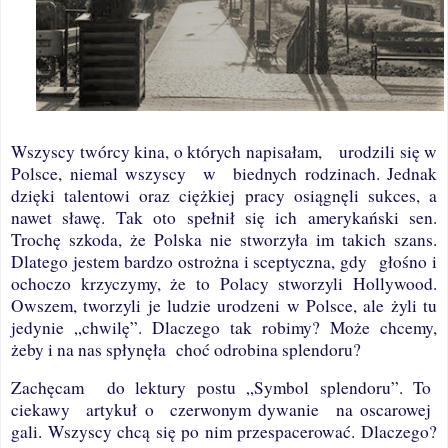
Wszyscy twórcy kina, o których napisałam,
urodzili się w
Polsce, niemal wszyscy
w
biednych rodzinach. Jednak
dzięki talentowi oraz ciężkiej pracy osiągnęli sukces, a
nawet sławę. Tak oto spełnił się ich amerykański sen.
Trochę szkoda, że Polska nie stworzyła im takich szans.
Dlatego jestem bardzo ostrożna i sceptyczna, gdy
głośno i
ochoczo krzyczymy, że to Polacy stworzyli Hollywood.
Owszem, tworzyli je ludzie urodzeni w Polsce, ale żyli tu
jedynie „chwilę”. Dlaczego tak robimy? Może chcemy,
żeby i na nas spłynęła
choć odrobina splendoru?
Zachęcam
do lektury postu „Symbol splendoru”. To
ciekawy
artykuł o
czerwonym dywanie
na oscarowej
gali. Wszyscy chcą się po nim przespacerować. Dlaczego?