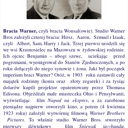
Bracia Warner,
czyli bracia Wonsal(owie). Studio Warner
Bros założyli czterej bracia: Hirsz,
Aaron,
Szmuel i Izaak,
czyli
Albert, Sam,
Harry
i
Jack
. Trzej pierwsi urodzili się
we wsi Krasnosielec na Mazowszu w żydowskiej rodzinie.
Ich ojciec Benjamin – ubogi szewc,
uciekając
przed
pogromami, wyemigrował do Stanów Zjednoczonych, a po
roku dołączyli do niego synowie i żona. Jaki był początek
imperium braci Warner? Otóż, w 1903
roku zastawili cały
majątek rodzinny (konia oraz
złoty zegarek) i za tysiąc
dolarów kupili projektor opatentowany przez Thomasa
Edisona. Objeżdżali małe miasteczka Ohio i Pensylwanii,
Napad na ekspres
wyświetlając
film
, a za zarobione
pieniądze najpierw otworzyli kino, a potem (
4 kwietnia
Warner Brothers
1923 roku) założyli wytwórnię filmową
Pictures.
To właśnie studio Warner Bros. stworzyło
Śpiewak jazzbandu,
pierwszy dźwiękowy
film